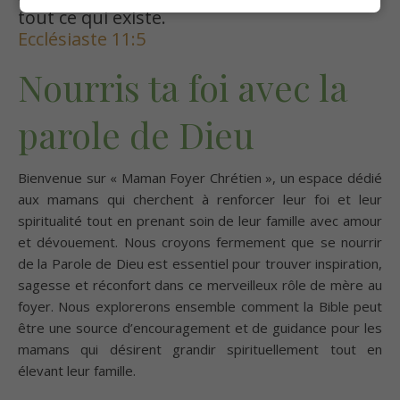
tout ce qui existe.
Ecclésiaste 11:5
Nourris ta foi avec la
parole de Dieu
Bienvenue sur « Maman Foyer Chrétien », un espace dédié
aux mamans qui cherchent à renforcer leur foi et leur
spiritualité tout en prenant soin de leur famille avec amour
et dévouement. Nous croyons fermement que se nourrir
de la Parole de Dieu est essentiel pour trouver inspiration,
sagesse et réconfort dans ce merveilleux rôle de mère au
foyer. Nous explorerons ensemble comment la Bible peut
être une source d’encouragement et de guidance pour les
mamans qui désirent grandir spirituellement tout en
élevant leur famille.