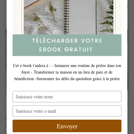
« Heureuse celle qui a cru, parce que les choses qui lui ont été
dites de la part du Seigneur auront leur accomplissement. » –
Luc 1:45
Cet e-book t'aidera à : - Instaurer une routine de prière dans ton
foyer - Transformer ta maison en un lieu de paix et de
bénédiction -Surmonter les défis du quotidien grâce à la prière
Verset biblique du jour
Saisissez
votre
nom
Saisissez
Tu ne sais pas quel parcours le vent suit ni
votre
comment les os se forment dans le ventre
e-
de la femme enceinte; de même tu ne
Envoyer
mail
connais pas l’œuvre de Dieu, l’auteur de